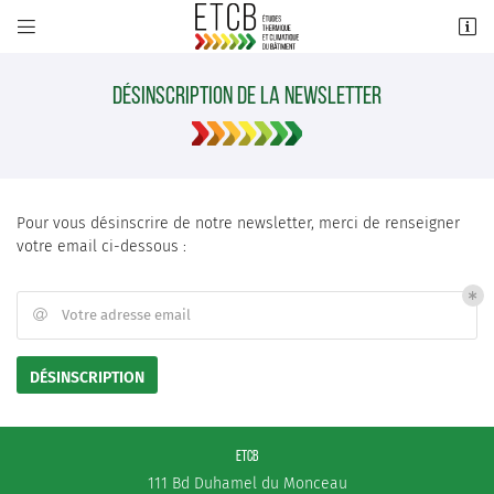


111 Bd Duhamel du Monceau
45160 Olivet
DÉSINSCRIPTION DE LA NEWSLETTER
02 38 25 33 91
Pour vous désinscrire de notre newsletter, merci de renseigner
votre email ci-dessous :
UNE QUESTION ?
Votre adresse email

LANGUE
Adresse email de réception

DÉSINSCRIPTION
02 38 25 33 91
Code Captcha

Rafraîchir le captcha

ETCB
ACCUEIL
111 Bd Duhamel du Monceau
En cochant cette case, vous consentez à recevoir nos propositions commerciales à