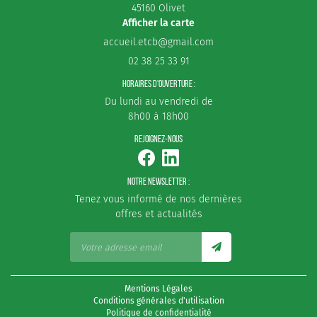
l'adresse email indiqué ci-dessus. Vous pouvez vous désinscrire à tout moment en
45160 Olivet
utilisant
le formulaire de désinscription
.
PARTICULIERS
Afficher la carte
REJOIGNEZ-NOUS :
INSCRIPTION
OFESSIONNELS
02 38 25 33 91
HORAIRES D'OUVERTURE :
RÉALISATIONS
ORDONNANCE EN LIGN
Du lundi au vendredi de
8h00 à 18h00
AVIS
DÉPOSER MON ORD
REJOIGNEZ-NOUS
ACTUALITÉS
RESTEZ INFORMÉS
NOTRE NEWSLETTER :
CONTACT
Tenez vous informé de nos dernières
INSCRIPTION NEWS
offres et actualités
Mentions Légales
Conditions générales d'utilisation
Politique de confidentialité